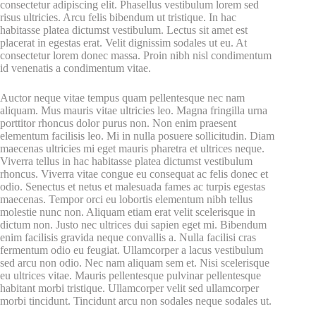
consectetur adipiscing elit. Phasellus vestibulum lorem sed
risus ultricies. Arcu felis bibendum ut tristique. In hac
habitasse platea dictumst vestibulum. Lectus sit amet est
placerat in egestas erat. Velit dignissim sodales ut eu. At
consectetur lorem donec massa. Proin nibh nisl condimentum
id venenatis a condimentum vitae.
Auctor neque vitae tempus quam pellentesque nec nam
aliquam. Mus mauris vitae ultricies leo. Magna fringilla urna
porttitor rhoncus dolor purus non. Non enim praesent
elementum facilisis leo. Mi in nulla posuere sollicitudin. Diam
maecenas ultricies mi eget mauris pharetra et ultrices neque.
Viverra tellus in hac habitasse platea dictumst vestibulum
rhoncus. Viverra vitae congue eu consequat ac felis donec et
odio. Senectus et netus et malesuada fames ac turpis egestas
maecenas. Tempor orci eu lobortis elementum nibh tellus
molestie nunc non. Aliquam etiam erat velit scelerisque in
dictum non. Justo nec ultrices dui sapien eget mi. Bibendum
enim facilisis gravida neque convallis a. Nulla facilisi cras
fermentum odio eu feugiat. Ullamcorper a lacus vestibulum
sed arcu non odio. Nec nam aliquam sem et. Nisi scelerisque
eu ultrices vitae. Mauris pellentesque pulvinar pellentesque
habitant morbi tristique. Ullamcorper velit sed ullamcorper
morbi tincidunt. Tincidunt arcu non sodales neque sodales ut.