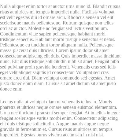
Nulla aliquet enim tortor at auctor urna nunc id. Blandit cursus
risus at ultrices mi tempus imperdiet nulla. Facilisis volutpat
est velit egestas dui id ornare arcu. Rhoncus aenean vel elit
scelerisque mauris pellentesque. Rutrum quisque non tellus
orci ac auctor. Molestie ac feugiat sed lectus vestibulum.
Condimentum vitae sapien pellentesque habitant morbi
tristique senectus. Habitant morbi tristique senectus et netus.
Pellentesque eu tincidunt tortor aliquam nulla. Pellentesque
massa placerat duis ultricies. Lorem ipsum dolor sit amet
consectetur adipiscing elit duis. Quis imperdiet massa tincidunt
nunc. Elit duis tristique sollicitudin nibh sit amet. Feugiat nibh
sed pulvinar proin gravida hendrerit. Venenatis cras sed felis
eget velit aliquet sagittis id consectetur. Volutpat sed cras
ornare arcu dui. Diam volutpat commodo sed egestas. Amet
justo donec enim diam. Cursus sit amet dictum sit amet justo
donec enim.
Lectus nulla at volutpat diam ut venenatis tellus in. Mauris
pharetra et ultrices neque ornare aenean euismod elementum.
Urna nec tincidunt praesent semper feugiat. At in tellus integer
feugiat scelerisque varius morbi enim. Consectetur adipiscing
elit duis tristique sollicitudin. Augue mauris augue neque
gravida in fermentum et. Cursus risus at ultrices mi tempus
imperdiet. Egestas purus viverra accumsan in nisl nisi.