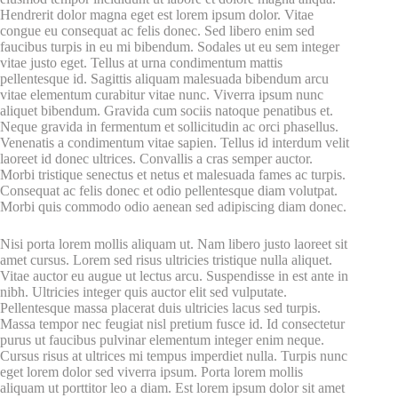
Hendrerit dolor magna eget est lorem ipsum dolor. Vitae
congue eu consequat ac felis donec. Sed libero enim sed
faucibus turpis in eu mi bibendum. Sodales ut eu sem integer
vitae justo eget. Tellus at urna condimentum mattis
pellentesque id. Sagittis aliquam malesuada bibendum arcu
vitae elementum curabitur vitae nunc. Viverra ipsum nunc
aliquet bibendum. Gravida cum sociis natoque penatibus et.
Neque gravida in fermentum et sollicitudin ac orci phasellus.
Venenatis a condimentum vitae sapien. Tellus id interdum velit
laoreet id donec ultrices. Convallis a cras semper auctor.
Morbi tristique senectus et netus et malesuada fames ac turpis.
Consequat ac felis donec et odio pellentesque diam volutpat.
Morbi quis commodo odio aenean sed adipiscing diam donec.
Nisi porta lorem mollis aliquam ut. Nam libero justo laoreet sit
amet cursus. Lorem sed risus ultricies tristique nulla aliquet.
Vitae auctor eu augue ut lectus arcu. Suspendisse in est ante in
nibh. Ultricies integer quis auctor elit sed vulputate.
Pellentesque massa placerat duis ultricies lacus sed turpis.
Massa tempor nec feugiat nisl pretium fusce id. Id consectetur
purus ut faucibus pulvinar elementum integer enim neque.
Cursus risus at ultrices mi tempus imperdiet nulla. Turpis nunc
eget lorem dolor sed viverra ipsum. Porta lorem mollis
aliquam ut porttitor leo a diam. Est lorem ipsum dolor sit amet